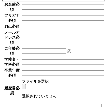
お名前
必
須
フリガナ
必須
TEL
必須
メールア
ドレス
必
須
ご年齢
必
歳
須
学校名・
学科
必須
卒業年度
必須
ファイルを選択
履歴書
必
須
選択されていません