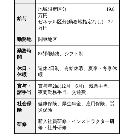
地域限定区分 19.8
万円
給与
ゼネラル区分(勤務地指定なし) 22
万円
勤務地
関東地区
勤務時
8時間勤務、シフト制
間
休日・
週休2日制、有給休暇、夏季・冬季休
休暇
暇
賞与・
賞与年2回(12月・6月)、残業手当、
諸手当
夜間勤務手当、交通費
社会保
健康保険、厚生年金、雇用保険、労
険
災保険
新入社員研修・インストラクター研
研修
修・社外研修