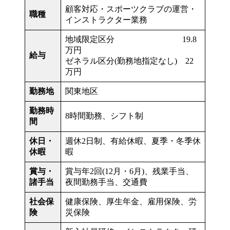
顧客対応・スポーツクラブの運営・
職種
インストラクター業務
地域限定区分 19.8
万円
給与
ゼネラル区分(勤務地指定なし) 22
万円
勤務地
関東地区
勤務時
8時間勤務、シフト制
間
休日・
週休2日制、有給休暇、夏季・冬季休
休暇
暇
賞与・
賞与年2回(12月・6月)、残業手当、
諸手当
夜間勤務手当、交通費
社会保
健康保険、厚生年金、雇用保険、労
険
災保険